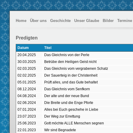
Home
Über uns
Geschichte
Unser Glaube
Bilder
Termine
Predigten
Datum
Titel
20.04.2025
Das Gleichnis von der Perle
30.03.2025
Betrübe den Heiligen Geist nicht
02.03.2025
Das Gleichnis vom vergrabenen Schatz
02.02.2025
Der Sauerteig in der Christenheit
05.01.2025
Prüft alles, und das Gute behaltet
08.12.2024
Das Gleichnis vom Senfkorn
04.08.2024
Der alte und der neue Bund
02.06.2024
Die Breite und die Enge Pforte
07.01.2024
Alles bei Euch geschehe in Liebe
23.07.2023
Der Weg zur Errettung
25.06.2023
Gott möchte ALLE Menschen segnen
22.01.2023
Wir sind Begnadete